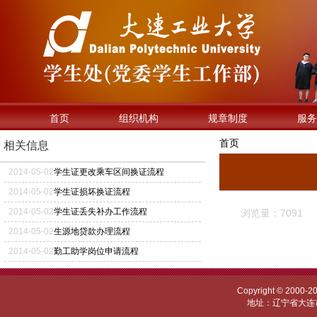
首页
组织机构
规章制度
服务
首页
相关信息
2014
-
05
-
02
学生证更改乘车区间换证流程
2014
-
05
-
02
学生证损坏换证流程
2014
-
05
-
02
学生证丢失补办工作流程
浏览量：7091
2014
-
05
-
02
生源地贷款办理流程
2014
-
05
-
02
勤工助学岗位申请流程
Copyright © 
地址：辽宁省大连市甘井