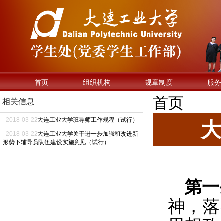
首页
组织机构
规章制度
服务
首页
相关信息
2018
-
03
-
22
大连工业大学班导师工作规程（试行）
大
2018
-
03
-
22
大连工业大学关于进一步加强和改进新
形势下辅导员队伍建设实施意见（试行）
第一
神，落