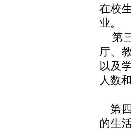
在校
业
。
第
厅、
以及
人数
第
的生