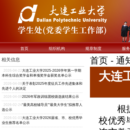
首页
组织机构
规章制度
服务
首页 - 
相关信息
2026
-
04
-
22
大连工业大学2025-2026学年第一学期
大连
本科生综合奖学金和单项奖学金获奖名单公示
2026
-
04
-
09
关于表彰2025年度征兵工作先进集体和
先进个人的决定
2026
-
04
-
09
2026年军政训练团校级选拔结果公示
2026
-
02
-
24
“最美高校辅导员”“最美大学生”拟推荐人
根据《
选公示
校优秀
2026
-
01
-
03
大连工业大学2026届省、市、校优秀毕
业生推荐名单公示