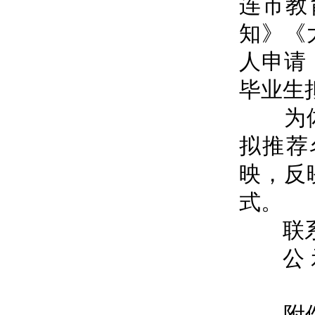
连市教
知》《
人申请
毕业生
为体现
拟推荐
映，反
式。
联系电话
公 示 
附件