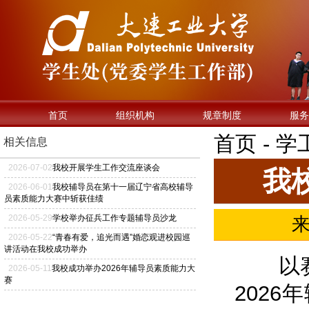
首页
组织机构
规章制度
服务
首页 - 
相关信息
2026
-
07
-
02
我校开展学生工作交流座谈会
我
2026
-
06
-
01
我校辅导员在第十一届辽宁省高校辅导
员素质能力大赛中斩获佳绩
2026
-
05
-
29
学校举办征兵工作专题辅导员沙龙
2026
-
05
-
22
“青春有爱，追光而遇”婚恋观进校园巡
讲活动在我校成功举办
以赛促
2026
-
05
-
11
我校成功举办2026年辅导员素质能力大
赛
202