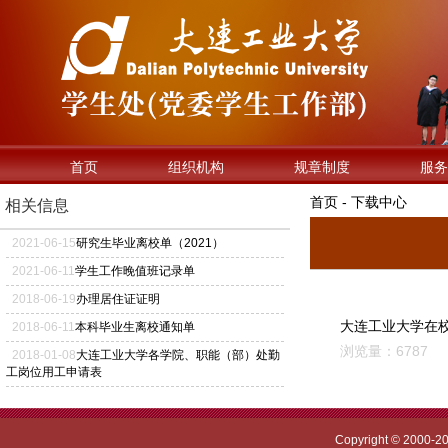
首页
组织机构
规章制度
服务
首页 - 下载中心
相关信息
2021
-
06
-
15
研究生毕业离校单（2021）
2021
-
06
-
11
学生工作晚值班记录单
2018
-
06
-
19
办理居住证证明
大连工业大学在
2018
-
06
-
11
本科毕业生离校通知单
浏览量：6787
2018
-
01
-
08
大连工业大学各学院、职能（部）处勤
工岗位用工申请表
Copyright © 