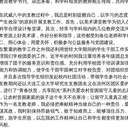
教育教学书刊、杂志来看。和学科组里的教师相互传阅，共同
在武威八中的支教过程中，我总是时刻提醒自己，以学习的态度
产生效应”的原则开展支教工作。首先，以美术课堂教学为切入
科学合理设计每堂课。其次，经常与学科组内的几位教师交流
本资源上好美术课，作好分析和指导，这些都受到各位老师和学
二、用心体会，用爱关怀，积极参与公益服务与党团建设。
在繁重的教学工作之外我还利用曾经大学期间的学生干部工作
理我们学校团委的工作。近半年的时间我注重培养各年级团总
增强了团干的服务意识和责任感。充分利用学校团干培训课加
能力和协调能力，使学生干部牢固树立对学校负责、对团组织
。并且多次指导学生组织发起校内社团活动，带领学生参与社会
支教期间还以大连工业大学研究生支教团名义在凉州区团区委
，进行了“青春扶贫，共享阳光”系列关爱农村贫困留守儿童的
，让农村贫困家庭的孩子这个冬天不在寒冷；让留守儿童真正感
作为一名支教老师，我必须把奉献精神当做自己的一种责任，
谋其政，我时刻保持昂扬锐气，敢于知难而上，能够顶住压力
想，急学生所急，以忘我的工作精神让自己和学生都变得更加
风貌。