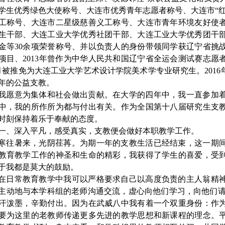
学生优秀绿色大使称号、大连市优秀青年志愿者称号、大连市“
工称号、大连市二星级慈善义工称号、大连市青年环境友好使
生干部、大连工业大学优秀社团干部、大连工业大学优秀团干
金等30余项荣誉称号、并以负责人的身份带领同学获辽宁省挑
项目、2013年曾作为中华人民共和国辽宁省全运会测试赛志愿者
月被推免为大连工业大学艺术设计学院美术学专业研究生。2016年
年的公益支教。
我愿意为集体和社会做出贡献。在大学的四年中，我一直参加
中，我的所作所为都与付出有关。作为全国第十八届研究生支
时刻保持着乐于奉献的态度。
一、深入平凡，感受真实，支教便会做好本职教学工作。
寒往暑来，光阴荏苒。为期一年的支教生活已经结束，这一期
教育教学工作的神圣和生命的精彩，我获得了学生的喜爱，受
于我都是莫大的鼓励。
在日常教育教学中我可以严格要求自己以高度负责的主人翁精
主动地与本学科组的老师沟通交流，虚心向他们学习，向他们请
汗泼墨，辛勤付出。因为在武威八中我有着一个双重身份：作
要为这里的老教师传递更多先进的教学思想和新课程的理念。