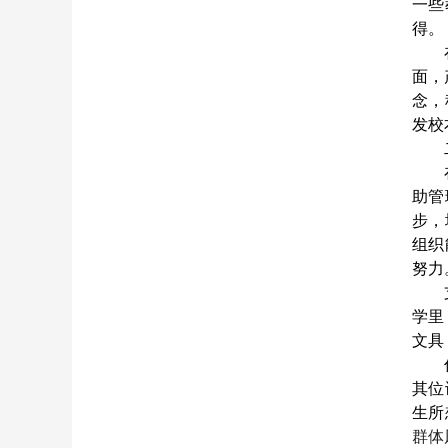
一些
得。
面，
念，
发校
助管
步，
组织
努力
学里
文具
其位
生所
群体