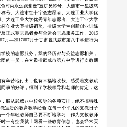
红色时尚永远跟党走”宣讲员称号、大连市一星级慈
者称号、大连市红十字会志愿者、大连工业大学优
部、大连工业大学优秀青年志愿者、大连工业大学
战杯创业大赛省级铜奖、省级大学生创新创业训练
及正式赛志愿者参与全运会志愿服务工作。2015
7月—2017年7月于甘肃省武威市第八中学进行为
着学校的志愿服务，我的经历都与公益志愿相关，
教团的一员，在甘肃省武威市第八中学进行支教期
间有辛苦地付出，也有幸福地收获。感受着支教赋
到同事的好评，得到了学校领导和老师的肯定，这
神，服从武威八中校领导的各项安排，绝不搞特殊
教宝贵的教育教学经验,在每一个平凡的支教日子
为一个年轻教师自己要不断地学习，作为支教教师
平时一有空我就上网看一些教育信息，也会经常买