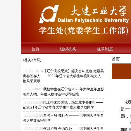
首页
组织机构
规章制度
首页
相关信息
2023
-
10
-
14
【辽宁高校思政】擦亮奋斗底色 做最美
青春答卷人——2023年辽宁省大学生年度影响力人
物风采展示
2023
-
09
-
03
我校学生在辽宁省2023年大学生年度影
响力人物、年度人物评选中获得佳绩
我
2021
-
12
-
24
纸上得来终觉浅，绝知此事要躬行——
记2021年辽宁省华育大学生年度人物李晗同学
是一
2020
-
12
-
28
自强不息 知行合一——记中国大学生自
愿，
强之星苏长宇同学
2020
-
12
-
28
何以担当 全力以赴——记中国大学生自
期间