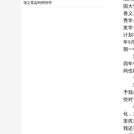
强之星赵利明同学
国大
善义
秀学
奖学
计划
年9
期一
四年
间也
予我
些对
化，
里挥
我还