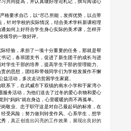
学习共同提高，并认真做好理论札记，撰写阅读心
严格要求自己，以“尽己所能，发挥优势，以点带
点，针对学校的实际情况，结合美术学科新课程理
沟通如何上好符合学生身心实际的美术课，怎样开
校领导的一致好评。
实际经验，承担了一项十分重要的任务，那就是帮
支书记，各班团支书，促进了新生团干的成长与进
强对学生干部的培养，提高学生干部的管理能力、
负责的思想，团结和带领同学们为学校发展作不懈
公益活动，多次走访贫困学生家庭。
的联系下，在武威市下双镇的南水小学和于家湾小
志愿服务活动，为他们送去了过冬的爱心衣物和爱心
觉到“妈妈”就在身边，心里暖暖的而不再孤单。
爱岗敬业、忠于职守这是对自己最起码的标准，在
、经受风险；努力做到转变作风、心系学生，想学
优秀
，真正创造出闪亮的工作效果，展现出良好的