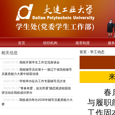
首页
组织机构
规章制度
服务
首页 - 学工动态
相关信息
2026
-
07
-
02
我校开展学生工作交流座谈会
2026
-
06
-
01
我校辅导员在第十一届辽宁省高校辅导
员素质能力大赛中斩获佳绩
2026
-
05
-
29
学校举办征兵工作专题辅导员沙龙
2026
-
05
-
22
“青春有爱，追光而遇”婚恋观进校园巡
春启新
讲活动在我校成功举办
2026
-
05
-
11
我校成功举办2026年辅导员素质能力大
与履职
赛
工作固